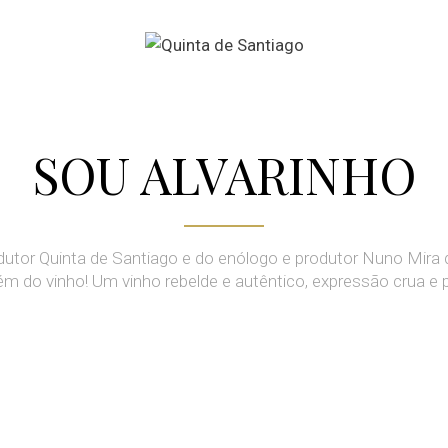
SOU ALVARINHO
dutor Quinta de Santiago e do enólogo e produtor Nuno Mira 
ém do vinho! Um vinho rebelde e autêntico, expressão crua e 