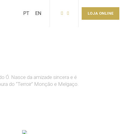
PT
EN
LOJA ONLINE
do Ó. Nasce da amizade sincera e é
pura do “Terroir” Monção e Melgaço.